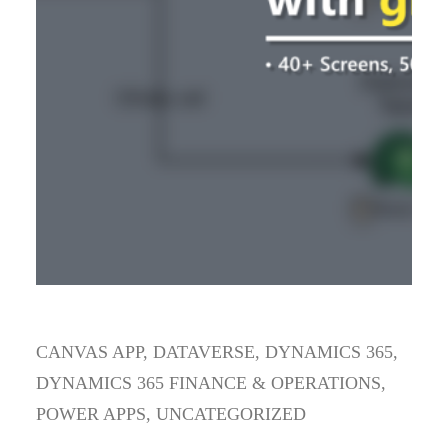
CANVAS APP
, 
DATAVERSE
, 
DYNAMICS 365
, 
DYNAMICS 365 FINANCE & OPERATIONS
, 
POWER APPS
, 
UNCATEGORIZED