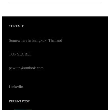
CONTACT
Somewhere
in Bangkok, Thailand
TOP SECRET
pawit.n@outlook.com
LinkedIn
RECENT POST